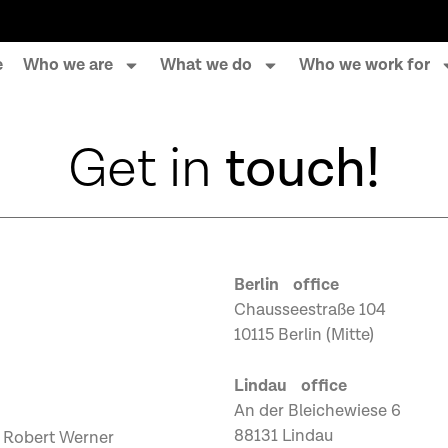
e
Who we are
What we do
Who we work for
Get in
touch!
Berlin office
Chausseestraße 104
10115 Berlin (Mitte)
Lindau office
An der Bleichewiese 6
88131 Lindau
, Robert Werner