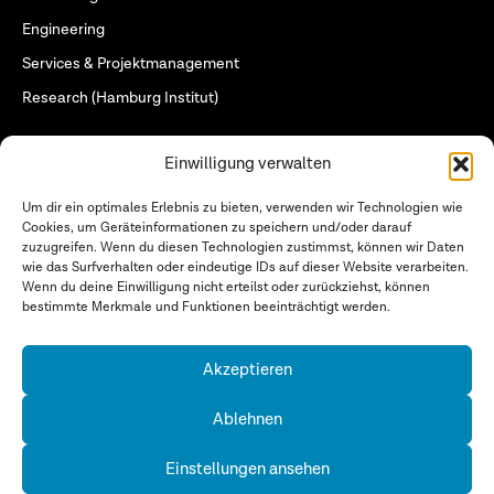
Engineering
Services & Projektmanagement
Research (Hamburg Institut)
Quick Links
Einwilligung verwalten
Home
Who we are
Um dir ein optimales Erlebnis zu bieten, verwenden wir Technologien wie
Cookies, um Geräteinformationen zu speichern und/oder darauf
What we do
zuzugreifen. Wenn du diesen Technologien zustimmst, können wir Daten
wie das Surfverhalten oder eindeutige IDs auf dieser Website verarbeiten.
Who we work for
Wenn du deine Einwilligung nicht erteilst oder zurückziehst, können
bestimmte Merkmale und Funktionen beeinträchtigt werden.
Folgen Sie uns
Akzeptieren
Datenschutzerklärung
Ablehnen
Impressum
Cookie-Richtlinie (EU)
Einstellungen ansehen