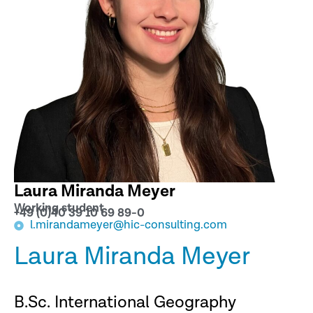
Laura Miranda Meyer
Working student
+49 (0)40 39 10 69 89-0
l.mirandameyer@hic-consulting.com
Laura Miranda Meyer
B.Sc. International Geography