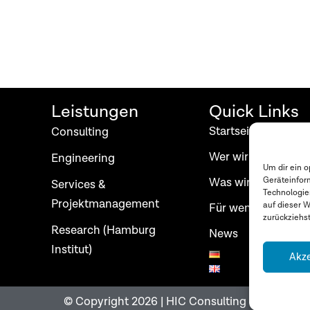
Leistungen
Quick Links
Startseite
Consulting
Wer wir sind
Engineering
Um dir ein 
Was wir tun
Geräteinfor
Services &
Technologie
Projektmanagement
auf dieser W
Für wen wir arbeit
zurückziehs
Research (Hamburg
News
Institut)
Akze
© Copyright 2026 | HIC Consulting