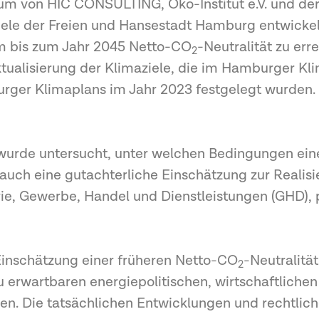
tium von HIC CONSULTING, Öko-Institut e.V. und d
iele der Freien und Hansestadt Hamburg entwickelt
m bis zum Jahr 2045 Netto-CO
-Neutralität zu err
2
ktualisierung der Klimaziele, die im Hamburger K
rger Klimaplans im Jahr 2023 festgelegt wurden.
 wurde untersucht, unter welchen Bedingungen ei
uch eine gutachterliche Einschätzung zur Realisie
rie, Gewerbe, Handel und Dienstleistungen (GHD),
Einschätzung einer früheren Netto-CO
-Neutralitä
2
zu erwartbaren energiepolitischen, wirtschaftlich
n. Die tatsächlichen Entwicklungen und rechtli