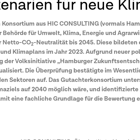
enarien für neue Kli
n Konsortium aus HIC CONSULTING (vormals Hambur
 Behörde für Umwelt, Klima, Energie und Agrarwi
er Netto-CO
-Neutralität bis 2045. Diese bildeten
2
d Klimaplans im Jahr 2023. Aufgrund neuer poli
 der Volksinitiative „Hamburger Zukunftsentschei
isiert. Die Überprüfung bestätigte im Wesentlic
en Sektoren auf. Das Gutachterkonsortium unte
aziels auf 2040 möglich wäre, und identifiziert
amit eine fachliche Grundlage für die Bewertung