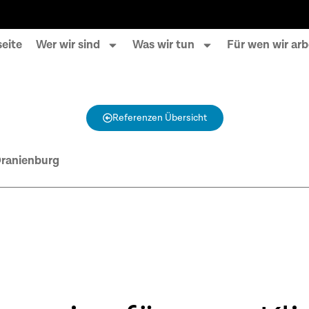
seite
Wer wir sind
Was wir tun
Für wen wir arb
Referenzen Übersicht
Oranienburg