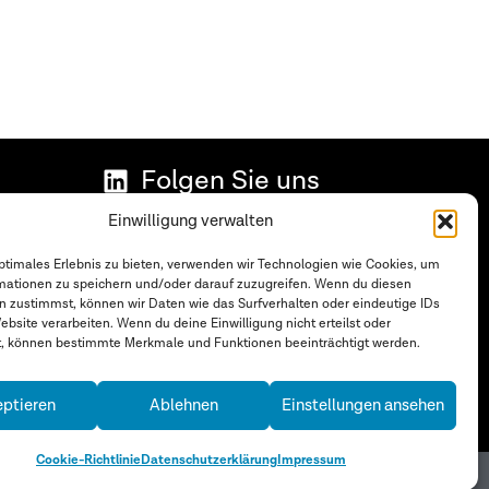
Folgen Sie uns
Datenschutzerklärung
Einwilligung verwalten
Impressum
optimales Erlebnis zu bieten, verwenden wir Technologien wie Cookies, um
mationen zu speichern und/oder darauf zuzugreifen. Wenn du diesen
Cookie-Richtlinie (EU)
n zustimmst, können wir Daten wie das Surfverhalten oder eindeutige IDs
ebsite verarbeiten. Wenn du deine Einwilligung nicht erteilst oder
en
t, können bestimmte Merkmale und Funktionen beeinträchtigt werden.
ptieren
Ablehnen
Einstellungen ansehen
Cookie-Richtlinie
Datenschutzerklärung
Impressum