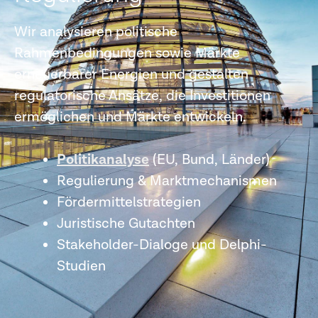
Wir analysieren politische
Rahmenbedingungen sowie Märkte
erneuerbarer Energien und gestalten
regulatorische Ansätze, die Investitionen
ermöglichen und Märkte entwickeln.
Politikanalyse
(EU, Bund, Länder)
Regulierung & Marktmechanismen
Fördermittelstrategien
Juristische Gutachten
Stakeholder-Dialoge und Delphi-
Studien