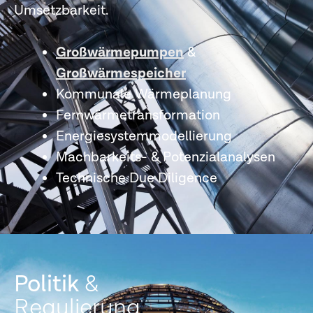
Umsetzbarkeit.
Großwärmepumpen
&
Großwärmespeicher
Kommunale Wärmeplanung
Fernwärmetransformation
Energiesystemmodellierung
Machbarkeits- & Potenzialanalysen
Technische Due Diligence
Politik
&
Regulierung