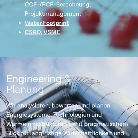
CCF-/PCF-Berechnung,
Projektmanagement
Water Footprint
CSRD, VSME
Engineering
&
Planung
Wir analysieren, bewerten und planen
Energiesysteme, Technologien und
Wärmeinfrastrukturen – mit pragmatischem
Blick für langfristige Wirtschaftlichkeit und