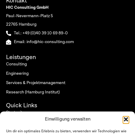
Kontakt
HIC Consulting GmbH
Paul-Nevermann-Platz 5
22765 Hamburg
Tel.: +49 (0)40 39 10 69 89-0
Email: info@hic-consulting.com
Leistungen
Consulting
Engineering
Services & Projektmanagement
Research (Hamburg Institut)
Quick Links
Startseite
Einwilligung verwalten
Wer wir sind
Was wir tun
Um dir ein optimales Erlebnis zu bieten, verwenden wir Technologien wie