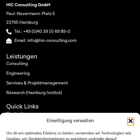
HIC Consulting GmbH
Paul-Nevermann-Platz 5
22765 Hamburg
Tel.: +49 (0)40 39 10 69 89-0
Email: info@hic-consulting.com
Leistungen
Consulting
Engineering
Services & Projektmanagement
Research (Hamburg Institut)
Quick Links
Startseite
Einwilligung verwalten
Wer wir sind
Was wir tun
Um dir ein optimales Erlebnis zu bieten, verwenden wir Technologien wie
Cookies, um Geräteinformationen zu speichern und/oder darauf