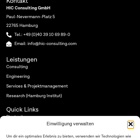
Kontakt
HIC Consulting GmbH
Paul-Nevermann-Platz 5
22765 Hamburg
Tel.: +49 (0)40 39 10 69 89-0
Email: info@hic-consulting.com
Leistungen
Consulting
Engineering
Services & Projektmanagement
Research (Hamburg Institut)
Quick Links
Startseite
Einwilligung verwalten
Wer wir sind
Was wir tun
Um dir ein optimales Erlebnis zu bieten, verwenden wir Technologien wie