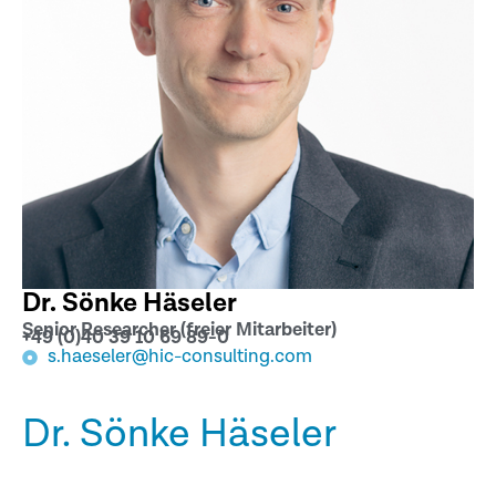
Dr. Sönke Häseler
Senior Researcher (freier Mitarbeiter)
+49 (0)40 39 10 69 89-0
s.haeseler@hic-consulting.com
Dr. Sönke Häseler