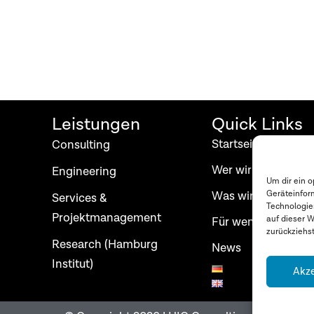
Leistungen
Quick Links
Startseite
Consulting
Wer wir sind
Engineering
Um dir ein 
Was wir tun
Geräteinfor
Services &
Technologie
Projektmanagement
auf dieser W
Für wen wir arbeit
zurückziehs
Research (Hamburg
News
Institut)
Akze