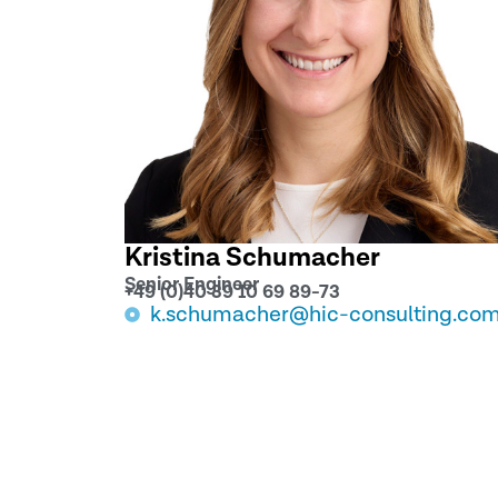
Kristina Schumacher
Senior Engineer
+49 (0)40 39 10 69 89-73
k.schumacher@hic-consulting.co