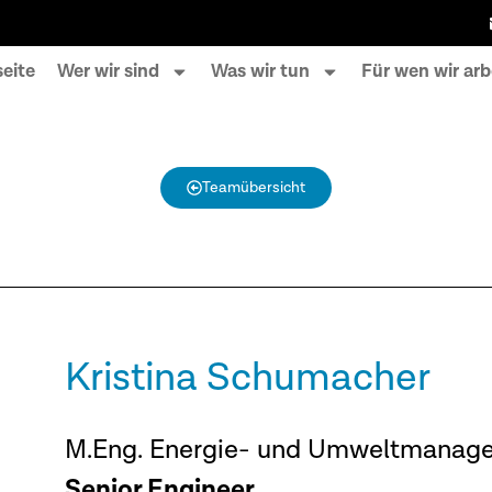
seite
Wer wir sind
Was wir tun
Für wen wir arb
Teamübersicht
Kristina Schumacher
M.Eng. Energie- und Umweltmanag
Senior Engineer