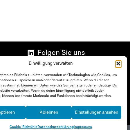
Folgen Sie uns
Datenschutzerklärung
Einwilligung verwalten
Impressum
optimales Erlebnis zu bieten, verwenden wir Technologien wie Cookies, um
mationen zu speichern und/oder darauf zuzugreifen. Wenn du diesen
Cookie-Richtlinie (EU)
n zustimmst, können wir Daten wie das Surfverhalten oder eindeutige IDs
ebsite verarbeiten. Wenn du deine Einwilligung nicht erteilst oder
en
t, können bestimmte Merkmale und Funktionen beeinträchtigt werden.
ptieren
Ablehnen
Einstellungen ansehen
Cookie-Richtlinie
Datenschutzerklärung
Impressum