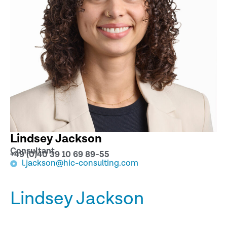
Lindsey Jackson
Consultant
+49 (0)40 39 10 69 89-55
l.jackson@hic-consulting.com
Lindsey Jackson