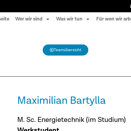
seite
Wer wir sind
Was wir tun
Für wen wir arb
Teamübersicht
Maximilian Bartylla
M. Sc. Energietechnik (im Studium)
Werkstudent