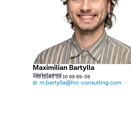
Maximilian Bartylla
Werkstudent
+49 (0)40 39 10 69 89-39
m.bartylla@hic-consulting.com