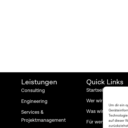
Leistungen
Quick Links
Startseite
Consulting
Wer wir sind
Engineering
Um dir ein 
Geräteinfor
Was wir tun
Services &
Technologie
Projektmanagement
auf dieser W
Für wen wir arbeit
zurückziehs