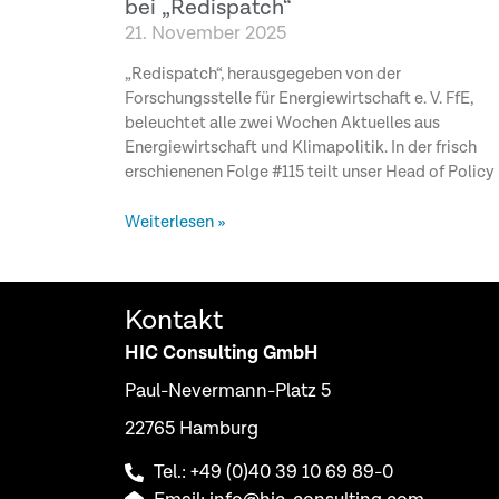
bei „Redispatch“
21. November 2025
„Redispatch“, herausgegeben von der
Forschungsstelle für Energiewirtschaft e. V. FfE,
beleuchtet alle zwei Wochen Aktuelles aus
Energiewirtschaft und Klimapolitik. In der frisch
erschienenen Folge #115 teilt unser Head of Policy
Weiterlesen »
Kontakt
HIC Consulting GmbH
Paul-Nevermann-Platz 5
22765 Hamburg
Tel.: +49 (0)40 39 10 69 89-0