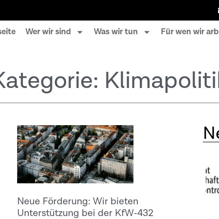
seite
Wer wir sind
Was wir tun
Für wen wir arb
Kategorie: Klimapoliti
N
Neue Förderung: Wir bieten
Unterstützung bei der KfW‑432