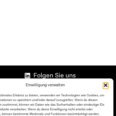
Folgen Sie uns
Datenschutzerklärung
Einwilligung verwalten
Impressum
optimales Erlebnis zu bieten, verwenden wir Technologien wie Cookies, um
mationen zu speichern und/oder darauf zuzugreifen. Wenn du diesen
Cookie-Richtlinie (EU)
n zustimmst, können wir Daten wie das Surfverhalten oder eindeutige IDs
ebsite verarbeiten. Wenn du deine Einwilligung nicht erteilst oder
en
t, können bestimmte Merkmale und Funktionen beeinträchtigt werden.