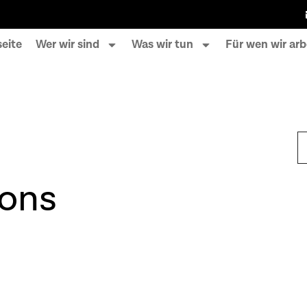
seite
Wer wir sind
Was wir tun
Für wen wir arb
ons