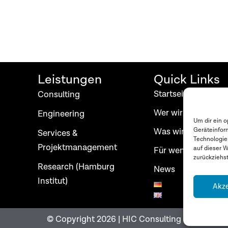
Leistungen
Quick Links
Startseite
Consulting
Wer wir sind
Engineering
Um dir ein 
Was wir tun
Geräteinfor
Services &
Technologie
Projektmanagement
auf dieser W
Für wen wir arbeit
zurückziehs
Research (Hamburg
News
Institut)
Akze
© Copyright 2026 | HIC Consulting