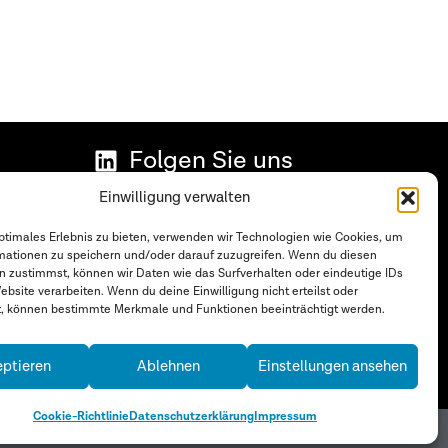
Folgen Sie uns
Datenschutzerklärung
Einwilligung verwalten
Impressum
optimales Erlebnis zu bieten, verwenden wir Technologien wie Cookies, um
mationen zu speichern und/oder darauf zuzugreifen. Wenn du diesen
Cookie-Richtlinie (EU)
n zustimmst, können wir Daten wie das Surfverhalten oder eindeutige IDs
ebsite verarbeiten. Wenn du deine Einwilligung nicht erteilst oder
en
t, können bestimmte Merkmale und Funktionen beeinträchtigt werden.
ptieren
Ablehnen
Einstellungen ansehen
Cookie-Richtlinie
Datenschutzerklärung
Impressum