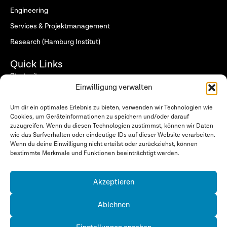
Engineering
Services & Projektmanagement
Research (Hamburg Institut)
Quick Links
Startseite
Einwilligung verwalten
Wer wir sind
Was wir tun
Um dir ein optimales Erlebnis zu bieten, verwenden wir Technologien wie
Cookies, um Geräteinformationen zu speichern und/oder darauf
Für wen wir arbeiten
zuzugreifen. Wenn du diesen Technologien zustimmst, können wir Daten
wie das Surfverhalten oder eindeutige IDs auf dieser Website verarbeiten.
News
Wenn du deine Einwilligung nicht erteilst oder zurückziehst, können
bestimmte Merkmale und Funktionen beeinträchtigt werden.
Folgen Sie uns
Akzeptieren
Datenschutzerklärung
Ablehnen
Impressum
Cookie-Richtlinie (EU)