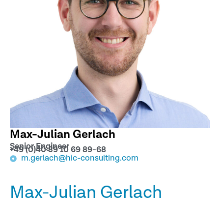
Max-Julian Gerlach
Senior Engineer
+49 (0)40 39 10 69 89-68
m.gerlach@hic-consulting.com
Max-Julian Gerlach